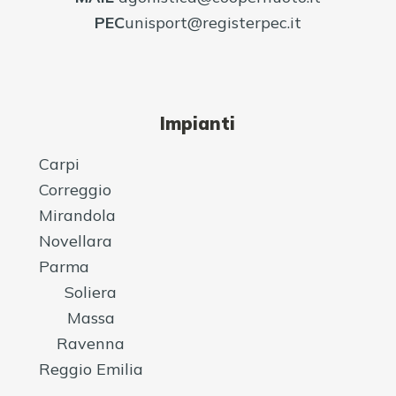
PEC
unisport@registerpec.it
Impianti
Carpi
Correggio
Mirandola
Novellara
Parma
Soliera
Massa
Ravenna
Reggio Emilia