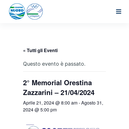
S
a
l
t
a
a
« Tutti gli Eventi
l
Questo evento è passato.
c
o
2° Memorial Orestina
n
Zazzarini – 21/04/2024
t
e
Aprile 21, 2024 @ 8:00 am
-
Agosto 31,
n
2024 @ 5:00 pm
u
t