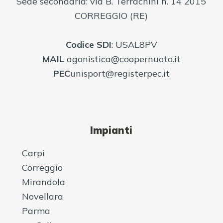
Sede secondaria: via B. Terrachini n. 14 2015
CORREGGIO (RE)
Codice
SDI
: USAL8PV
MAIL
agonistica@coopernuoto.it
PEC
unisport@registerpec.it
Impianti
Carpi
Correggio
Mirandola
Novellara
Parma