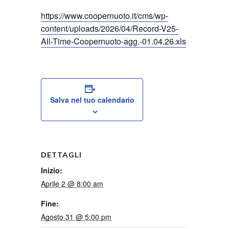
o
https://www.coopernuoto.it/cms/wp-
content/uploads/2026/04/Record-V25-
All-Time-Coopernuoto-agg.-01.04.26.xls
Salva nel tuo calendario
DETTAGLI
Inizio:
Aprile 2 @ 8:00 am
Fine:
Agosto 31 @ 5:00 pm