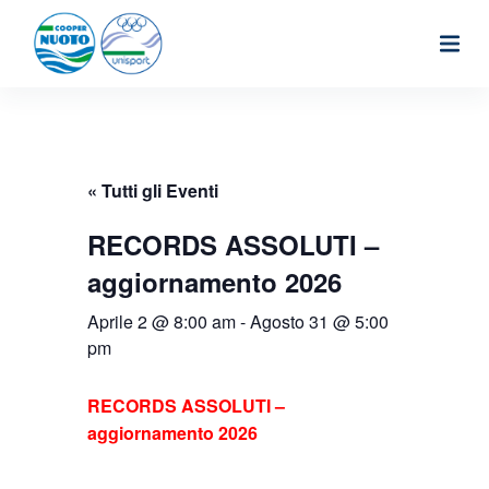
S
a
l
t
a
a
« Tutti gli Eventi
l
RECORDS ASSOLUTI –
c
aggiornamento 2026
o
n
Aprile 2 @ 8:00 am
-
Agosto 31 @ 5:00
t
pm
e
RECORDS ASSOLUTI –
n
aggiornamento 2026
u
t