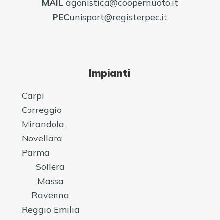
MAIL
agonistica@coopernuoto.it
PEC
unisport@registerpec.it
Impianti
Carpi
Correggio
Mirandola
Novellara
Parma
Soliera
Massa
Ravenna
Reggio Emilia