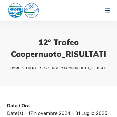
S
a
l
t
a
12° Trofeo
a
Coopernuoto_RISULTATI
l
c
o
HOME
EVENTI
12° TROFEO COOPERNUOTO_RISULTATI
n
t
e
n
u
Data / Ora
t
Date(s) - 17 Novembre 2024 - 31 Luglio 2025