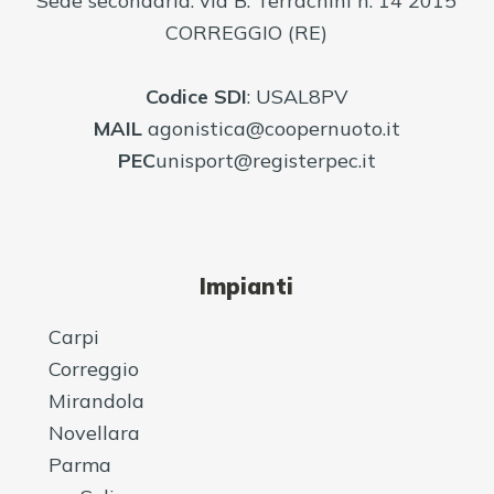
Sede secondaria: via B. Terrachini n. 14 2015
CORREGGIO (RE)
Codice
SDI
: USAL8PV
MAIL
agonistica@coopernuoto.it
PEC
unisport@registerpec.it
Impianti
Carpi
Correggio
Mirandola
Novellara
Parma